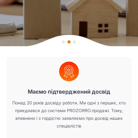
Item
2
of
3
Маємо підтверджений досвід
Понад 20 років досвіду роботи. Ми одні з перших, хто
приєднався до системи PROZORRO.продажі. Тому,
впевнено і з гордістю заявляємо про досвід наших
спеціалістів